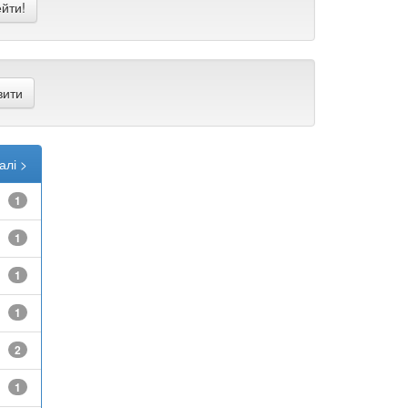
алі >
1
1
1
1
2
1