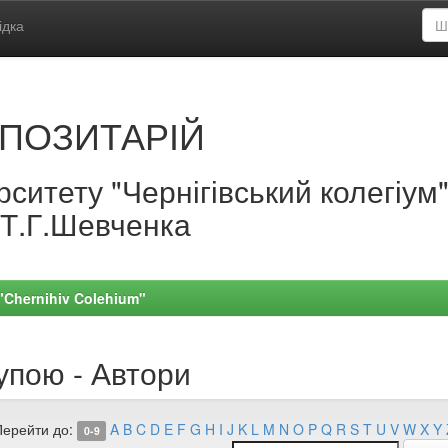
ідка
ПОЗИТАРІЙ
ситету "Чернігівський колегіум
.Т.Г.Шевченка
 "Chernihiv Colehium"
упою - Автори
Перейти до:
A
B
C
D
E
F
G
H
I
J
K
L
M
N
O
P
Q
R
S
T
U
V
W
X
Y
0-9