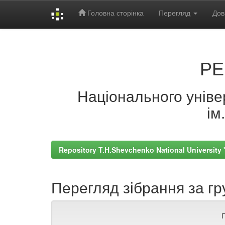
Головна сторінка
Перегляд
Дов
Skip
navigation
РЕ
Національного універ
ім
Repository T.H.Shevchenko National University
Перегляд зібрання за гр