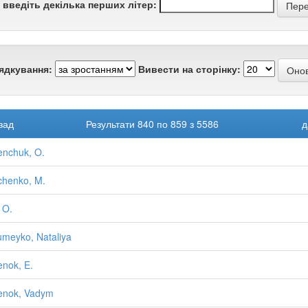
 введіть декілька перших літер:
ядкування:
Вивести на сторінку:
зад
Результати 840 по 859 з 5586
д
nchuk, O.
henko, M.
 O.
meyko, Nataliya
nok, E.
enok, Vadym