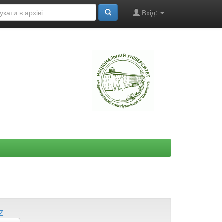
Вхід:
"
Z