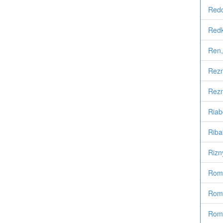
Redc
Redk
Ren,
Rezn
Rezn
Riab
Riba
Rizn
Roma
Roma
Roma