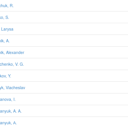
huk, R.
o, S.
 Larysa
ik, A.
ik, Alexander
chenko, V. G.
kov, Y.
yk, Viacheslav
nova, I.
nyuk, A. A.
nyuk, А.