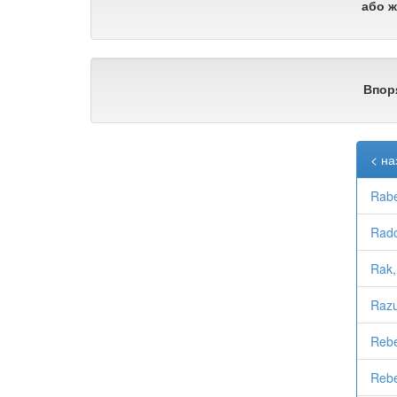
або ж
Впор
< на
Rabe
Radc
Rak,
Razu
Rebe
Reb