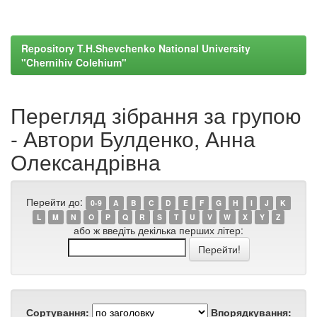
Repository T.H.Shevchenko National University
"Chernihiv Colehium"
Перегляд зібрання за групою
- Автори Булденко, Анна
Олександрівна
Перейти до:
0-9
A
B
C
D
E
F
G
H
I
J
K
L
M
N
O
P
Q
R
S
T
U
V
W
X
Y
Z
або ж введіть декілька перших літер:
Сортування:
Впорядкування: