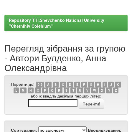
Repository T.H.Shevchenko National University
"Chernihiv Colehium"
Перегляд зібрання за групою
- Автори Булденко, Анна
Олександрівна
Перейти до:
0-9
A
B
C
D
E
F
G
H
I
J
K
L
M
N
O
P
Q
R
S
T
U
V
W
X
Y
Z
або ж введіть декілька перших літер:
Сортування:
Впорядкування: