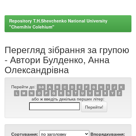
Repository T.H.Shevchenko National University
"Chernihiv Colehium"
Перегляд зібрання за групою
- Автори Булденко, Анна
Олександрівна
Перейти до:
0-9
A
B
C
D
E
F
G
H
I
J
K
L
M
N
O
P
Q
R
S
T
U
V
W
X
Y
Z
або ж введіть декілька перших літер:
Сортування:
Впорядкування: