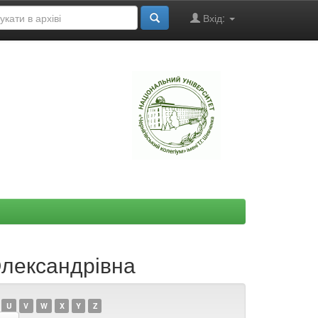
Вхід:
"
Олександрівна
U
V
W
X
Y
Z