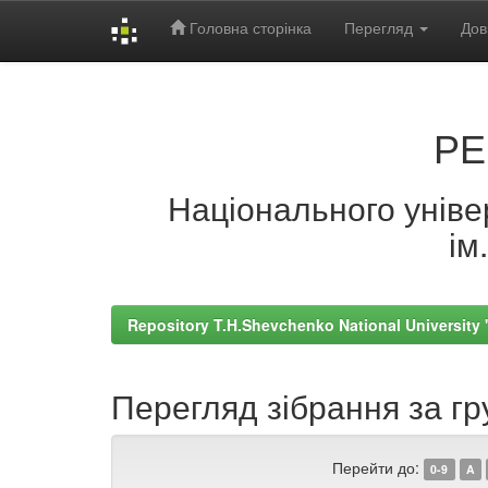
Головна сторінка
Перегляд
Дов
Skip
navigation
РЕ
Національного універ
ім
Repository T.H.Shevchenko National University
Перегляд зібрання за г
Перейти до:
0-9
A