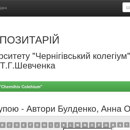
ідка
ПОЗИТАРІЙ
ситету "Чернігівський колегіум
.Т.Г.Шевченка
 "Chernihiv Colehium"
рупою - Автори Булденко, Анна 
B
C
D
E
F
G
H
I
J
K
L
M
N
O
P
Q
R
S
T