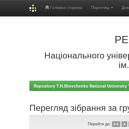
Головна сторінка
Перегляд
Дов
Skip
navigation
РЕ
Національного універ
ім
Repository T.H.Shevchenko National University
Перегляд зібрання за гр
Перейти до:
0-9
A