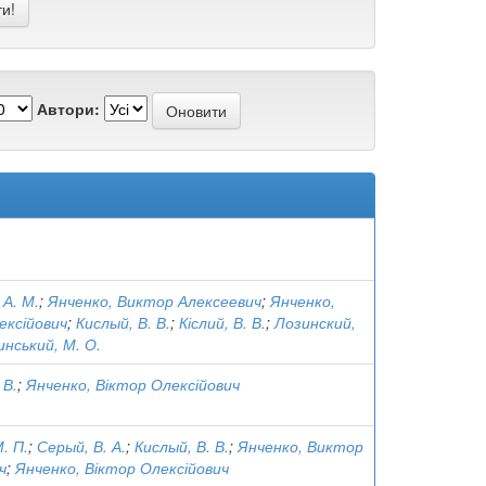
Автори:
 А. М.
;
Янченко, Виктор Алексеевич
;
Янченко,
ексійович
;
Кислый, В. В.
;
Кіслий, В. В.
;
Лозинский,
инський, М. О.
 В.
;
Янченко, Віктор Олексійович
. П.
;
Серый, В. А.
;
Кислый, В. В.
;
Янченко, Виктор
ч
;
Янченко, Віктор Олексійович