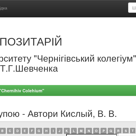
ідка
ПОЗИТАРІЙ
ситету "Чернігівський колегіум
.Т.Г.Шевченка
 "Chernihiv Colehium"
упою - Автори Кислый, В. В.
B
C
D
E
F
G
H
I
J
K
L
M
N
O
P
Q
R
S
T