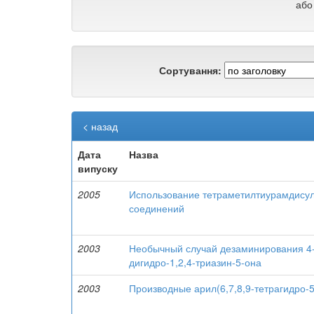
або
Сортування:
< назад
Дата
Назва
випуску
2005
Использование тетраметилтиурамдисул
соединений
2003
Необычный случай дезаминирования 4-а
дигидро-1,2,4-триазин-5-она
2003
Производные арил(6,7,8,9-тетрагидро-5