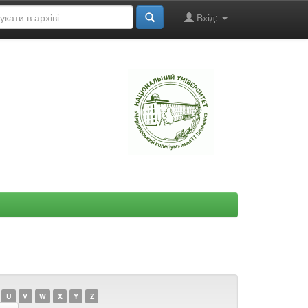
Вхід:
"
U
V
W
X
Y
Z