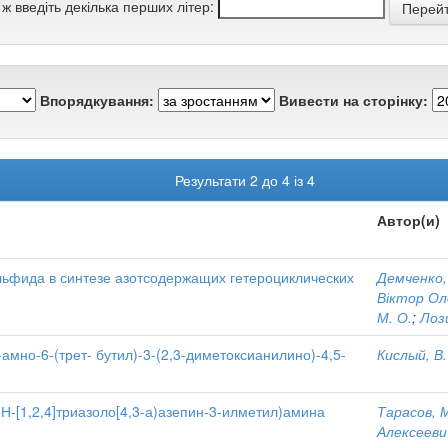
 ж введіть декілька перших літер:
Впорядкування:
Вивести на сторінку:
Результати 2 до 4 із 4
Автор(и)
ьфида в синтезе азотсодержащих гетероциклических
Демченко,
Віктор Ол
М. О.
;
Лоз
мно-6-(трет- бутил)-3-(2,3-диметоксианилино)-4,5-
Кислый, В.
Н-[1,2,4]триазоло[4,3-а)азепин-3-илметил)амина
Тарасов, М
Алексееви