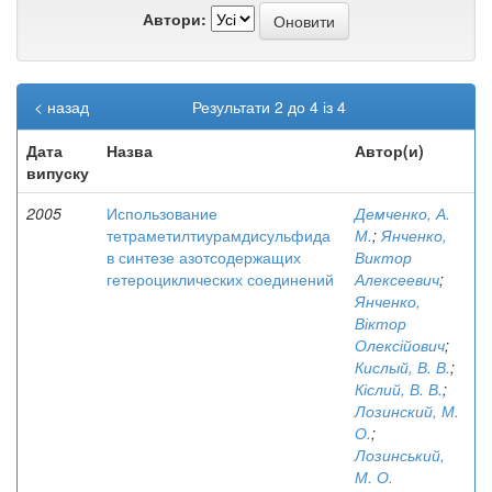
Автори:
< назад
Результати 2 до 4 із 4
Дата
Назва
Автор(и)
випуску
2005
Использование
Демченко, А.
тетраметилтиурамдисульфида
М.
;
Янченко,
в синтезе азотсодержащих
Виктор
гетероциклических соединений
Алексеевич
;
Янченко,
Віктор
Олексійович
;
Кислый, В. В.
;
Кіслий, В. В.
;
Лозинский, М.
О.
;
Лозинський,
М. О.