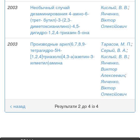
2003
Необычный случай
Кислый, В. В.
;
дезаминирования 4-амно-6-
Янченко,
(трет- бутил)-3-(2,3-
Віктор
диметоксианилино)-4,5-
Олексійович
дигидро-1,2,4-триазин-5-она
2003
Производные арил(6,7,8,9-
Тарасов, М. П.
;
тетрагидро-5Н-
Серый, В. А.
;
[1,2,4]триазоло[4,3-а)азепин-3-
Кислый, В. В.
;
илметил)амина
Янченко,
Виктор
Алексеевич
;
Янченко,
Віктор
Олексійович
< назад
Результати 2 до 4 із 4