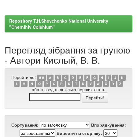
Repository T.H.Shevchenko National University
"Chernihiv Colehium"
Перегляд зібрання за групою
- Автори Кислый, В. В.
Перейти до:
0-9
A
B
C
D
E
F
G
H
I
J
K
L
M
N
O
P
Q
R
S
T
U
V
W
X
Y
Z
або ж введіть декілька перших літер:
Сортування:
Впорядкування:
Вивести на сторінку: