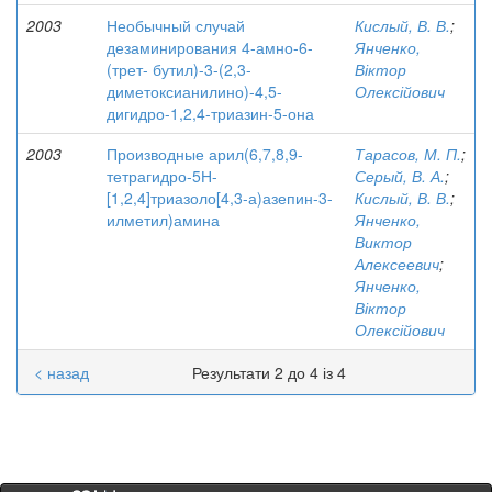
2003
Необычный случай
Кислый, В. В.
;
дезаминирования 4-амно-6-
Янченко,
(трет- бутил)-3-(2,3-
Віктор
диметоксианилино)-4,5-
Олексійович
дигидро-1,2,4-триазин-5-она
2003
Производные арил(6,7,8,9-
Тарасов, М. П.
;
тетрагидро-5Н-
Серый, В. А.
;
[1,2,4]триазоло[4,3-а)азепин-3-
Кислый, В. В.
;
илметил)амина
Янченко,
Виктор
Алексеевич
;
Янченко,
Віктор
Олексійович
< назад
Результати 2 до 4 із 4