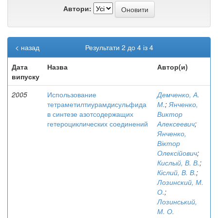
Автори:
< назад
Результати 2 до 4 із 4
Дата
Назва
Автор(и)
випуску
2005
Использование
Демченко, А.
тетраметилтиурамдисульфида
М.
;
Янченко,
в синтезе азотсодержащих
Виктор
гетероциклических соединений
Алексеевич
;
Янченко,
Віктор
Олексійович
;
Кислый, В. В.
;
Кіслий, В. В.
;
Лозинский, М.
О.
;
Лозинський,
М. О.