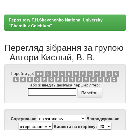
Repository T.H.Shevchenko National University
"Chernihiv Colehium"
Перегляд зібрання за групою
- Автори Кислый, В. В.
Перейти до:
0-9
A
B
C
D
E
F
G
H
I
J
K
L
M
N
O
P
Q
R
S
T
U
V
W
X
Y
Z
або ж введіть декілька перших літер:
Сортування:
Впорядкування:
Вивести на сторінку: