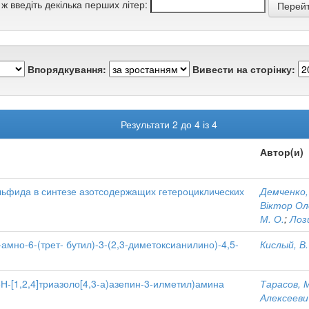
 ж введіть декілька перших літер:
Впорядкування:
Вивести на сторінку:
Результати 2 до 4 із 4
Автор(и)
ьфида в синтезе азотсодержащих гетероциклических
Демченко,
Віктор Ол
М. О.
;
Лоз
мно-6-(трет- бутил)-3-(2,3-диметоксианилино)-4,5-
Кислый, В.
Н-[1,2,4]триазоло[4,3-а)азепин-3-илметил)амина
Тарасов, М
Алексееви