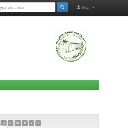
Вхід:
"
U
V
W
X
Y
Z