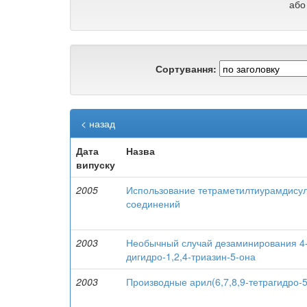
або
Сортування:
< назад
Дата
Назва
випуску
2005
Использование тетраметилтиурамдисул
соединений
2003
Необычный случай дезаминирования 4-а
дигидро-1,2,4-триазин-5-она
2003
Производные арил(6,7,8,9-тетрагидро-5