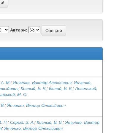
Автори:
 А. М.
;
Янченко, Виктор Алексеевич
;
Янченко,
ексійович
;
Кислый, В. В.
;
Кіслий, В. В.
;
Лозинский,
инський, М. О.
 В.
;
Янченко, Віктор Олексійович
. П.
;
Серый, В. А.
;
Кислый, В. В.
;
Янченко, Виктор
ч
;
Янченко, Віктор Олексійович