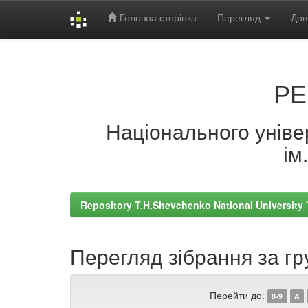
Головна сторінка
Перегляд
Дов
Skip
navigation
РЕ
Національного універ
ім
Repository T.H.Shevchenko National University
Перегляд зібрання за гр
Перейти до:
0-9
A