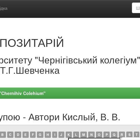
ідка
ПОЗИТАРІЙ
ситету "Чернігівський колегіум
.Т.Г.Шевченка
 "Chernihiv Colehium"
упою - Автори Кислый, В. В.
B
C
D
E
F
G
H
I
J
K
L
M
N
O
P
Q
R
S
T