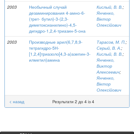
2003
Необычный случай
Кислый, В. В.
;
дезаминирования 4-амно-6-
Янченко,
(трет- бутил)-3-(2,3-
Віктор
диметоксианилино)-4,5-
Олексійович
дигидро-1,2,4-триазин-5-она
2003
Производные арил(6,7,8,9-
Тарасов, М. П.
;
тетрагидро-5Н-
Серый, В. А.
;
[1,2,4]триазоло[4,3-а)азепин-3-
Кислый, В. В.
;
илметил)амина
Янченко,
Виктор
Алексеевич
;
Янченко,
Віктор
Олексійович
< назад
Результати 2 до 4 із 4