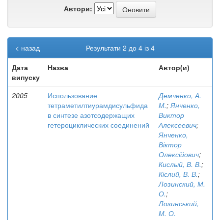
Автори:
< назад
Результати 2 до 4 із 4
Дата
Назва
Автор(и)
випуску
2005
Использование
Демченко, А.
тетраметилтиурамдисульфида
М.
;
Янченко,
в синтезе азотсодержащих
Виктор
гетероциклических соединений
Алексеевич
;
Янченко,
Віктор
Олексійович
;
Кислый, В. В.
;
Кіслий, В. В.
;
Лозинский, М.
О.
;
Лозинський,
М. О.