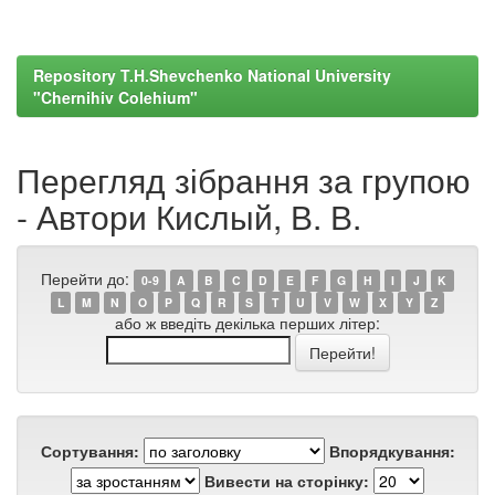
Repository T.H.Shevchenko National University
"Chernihiv Colehium"
Перегляд зібрання за групою
- Автори Кислый, В. В.
Перейти до:
0-9
A
B
C
D
E
F
G
H
I
J
K
L
M
N
O
P
Q
R
S
T
U
V
W
X
Y
Z
або ж введіть декілька перших літер:
Сортування:
Впорядкування:
Вивести на сторінку: