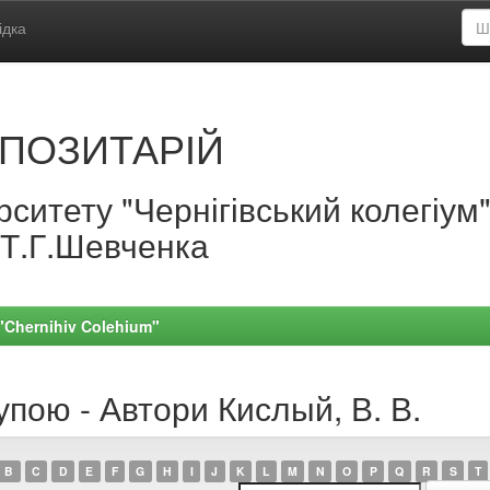
ідка
ПОЗИТАРІЙ
ситету "Чернігівський колегіум
.Т.Г.Шевченка
 "Chernihiv Colehium"
упою - Автори Кислый, В. В.
B
C
D
E
F
G
H
I
J
K
L
M
N
O
P
Q
R
S
T