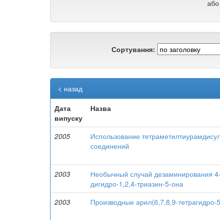
або
Сортування:
< назад
Дата
Назва
випуску
2005
Использование тетраметилтиурамдисул
соединений
2003
Необычный случай дезаминирования 4-а
дигидро-1,2,4-триазин-5-она
2003
Производные арил(6,7,8,9-тетрагидро-5