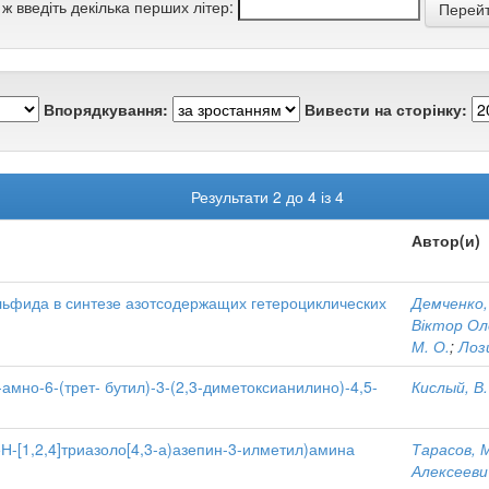
 ж введіть декілька перших літер:
Впорядкування:
Вивести на сторінку:
Результати 2 до 4 із 4
Автор(и)
ьфида в синтезе азотсодержащих гетероциклических
Демченко,
Віктор Ол
М. О.
;
Лоз
мно-6-(трет- бутил)-3-(2,3-диметоксианилино)-4,5-
Кислый, В.
Н-[1,2,4]триазоло[4,3-а)азепин-3-илметил)амина
Тарасов, М
Алексееви