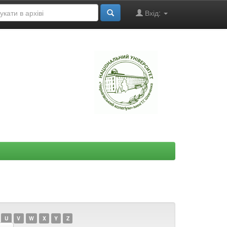
Вхід:
"
U
V
W
X
Y
Z