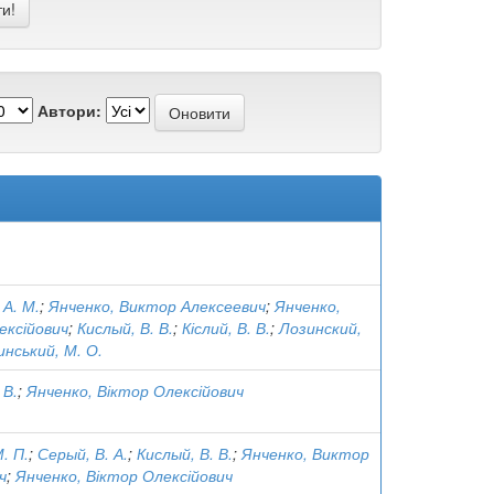
Автори:
 А. М.
;
Янченко, Виктор Алексеевич
;
Янченко,
ексійович
;
Кислый, В. В.
;
Кіслий, В. В.
;
Лозинский,
инський, М. О.
 В.
;
Янченко, Віктор Олексійович
. П.
;
Серый, В. А.
;
Кислый, В. В.
;
Янченко, Виктор
ч
;
Янченко, Віктор Олексійович