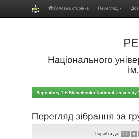
Головна сторінка
Перегляд
Дов
Skip
navigation
РЕ
Національного універ
ім
Repository T.H.Shevchenko National University
Перегляд зібрання за гр
Перейти до:
0-9
A