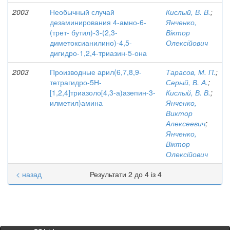
2003
Необычный случай
Кислый, В. В.
;
дезаминирования 4-амно-6-
Янченко,
(трет- бутил)-3-(2,3-
Віктор
диметоксианилино)-4,5-
Олексійович
дигидро-1,2,4-триазин-5-она
2003
Производные арил(6,7,8,9-
Тарасов, М. П.
;
тетрагидро-5Н-
Серый, В. А.
;
[1,2,4]триазоло[4,3-а)азепин-3-
Кислый, В. В.
;
илметил)амина
Янченко,
Виктор
Алексеевич
;
Янченко,
Віктор
Олексійович
< назад
Результати 2 до 4 із 4