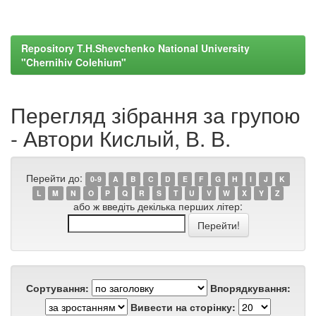
Repository T.H.Shevchenko National University
"Chernihiv Colehium"
Перегляд зібрання за групою
- Автори Кислый, В. В.
Перейти до:
0-9
A
B
C
D
E
F
G
H
I
J
K
L
M
N
O
P
Q
R
S
T
U
V
W
X
Y
Z
або ж введіть декілька перших літер:
Сортування:
Впорядкування:
Вивести на сторінку: