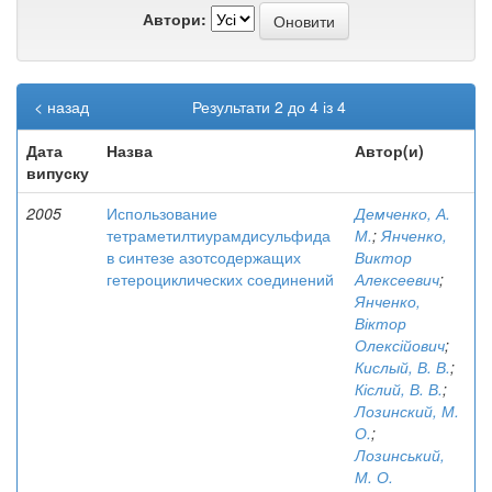
Автори:
< назад
Результати 2 до 4 із 4
Дата
Назва
Автор(и)
випуску
2005
Использование
Демченко, А.
тетраметилтиурамдисульфида
М.
;
Янченко,
в синтезе азотсодержащих
Виктор
гетероциклических соединений
Алексеевич
;
Янченко,
Віктор
Олексійович
;
Кислый, В. В.
;
Кіслий, В. В.
;
Лозинский, М.
О.
;
Лозинський,
М. О.