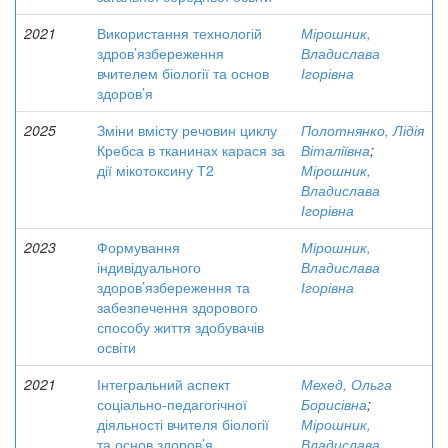
2021
Використання технологій
Мірошник,
здров’язбереження
Владислава
вчителем біології та основ
Ігорівна
здоров’я
2025
Зміни вмісту речовин циклу
Полотнянко, Лідія
Кребса в тканинах карася за
Віталіївна
;
дії мікотоксину Т2
Мірошник,
Владислава
Ігорівна
2023
Формування
Мірошник,
індивідуального
Владислава
здоров’язбереження та
Ігорівна
забезпечення здорового
способу життя здобувачів
освіти
2021
Інтегральний аспект
Мехед, Ольга
соціально-педагогічної
Борисівна
;
діяльності вчителя біології
Мірошник,
та основ здоров’я
Владислава