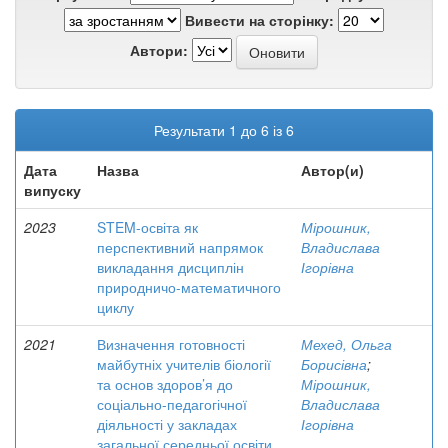
Вивести на сторінку:
Автори:
Результати 1 до 6 із 6
Дата
Назва
Автор(и)
випуску
2023
STEM-освіта як
Мірошник,
перспективний напрямок
Владислава
викладання дисциплін
Ігорівна
природничо-математичного
циклу
2021
Визначення готовності
Мехед, Ольга
майбутніх учителів біології
Борисівна
;
та основ здоров’я до
Мірошник,
соціально-педагогічної
Владислава
діяльності у закладах
Ігорівна
загальної середньої освіти