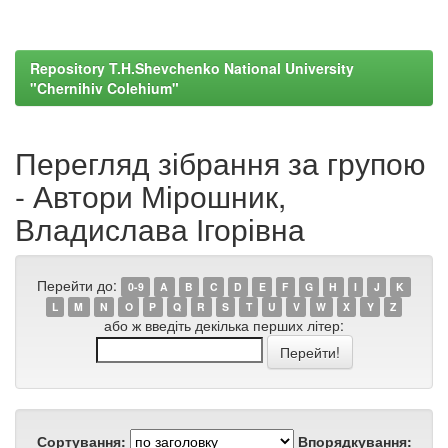
Repository T.H.Shevchenko National University
"Chernihiv Colehium"
Перегляд зібрання за групою
- Автори Мірошник,
Владислава Ігорівна
Перейти до:
0-9
A
B
C
D
E
F
G
H
I
J
K
L
M
N
O
P
Q
R
S
T
U
V
W
X
Y
Z
або ж введіть декілька перших літер:
Сортування:
Впорядкування: