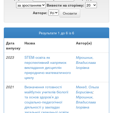
Вивести на сторінку:
Автори:
Результати 1 до 6 із 6
Дата
Назва
Автор(и)
випуску
2023
STEM-освіта як
Мірошник,
перспективний напрямок
Владислава
викладання дисциплін
Ігорівна
природничо-математичного
циклу
2021
Визначення готовності
Мехед, Ольга
майбутніх учителів біології
Борисівна
;
та основ здоров’я до
Мірошник,
соціально-педагогічної
Владислава
діяльності у закладах
Ігорівна
загальної середньої освіти