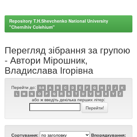
Repository T.H.Shevchenko National University
"Chernihiv Colehium"
Перегляд зібрання за групою
- Автори Мірошник,
Владислава Ігорівна
Перейти до:
0-9
A
B
C
D
E
F
G
H
I
J
K
L
M
N
O
P
Q
R
S
T
U
V
W
X
Y
Z
або ж введіть декілька перших літер:
Сортування:
Впорядкування: