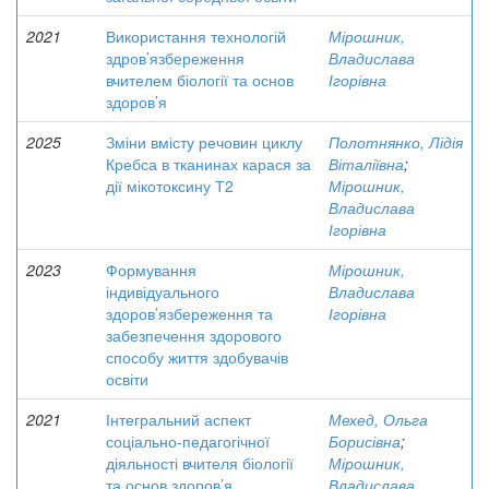
2021
Використання технологій
Мірошник,
здров’язбереження
Владислава
вчителем біології та основ
Ігорівна
здоров’я
2025
Зміни вмісту речовин циклу
Полотнянко, Лідія
Кребса в тканинах карася за
Віталіївна
;
дії мікотоксину Т2
Мірошник,
Владислава
Ігорівна
2023
Формування
Мірошник,
індивідуального
Владислава
здоров’язбереження та
Ігорівна
забезпечення здорового
способу життя здобувачів
освіти
2021
Інтегральний аспект
Мехед, Ольга
соціально-педагогічної
Борисівна
;
діяльності вчителя біології
Мірошник,
та основ здоров’я
Владислава