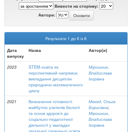
Вивести на сторінку:
Автори:
Результати 1 до 6 із 6
Дата
Назва
Автор(и)
випуску
2023
STEM-освіта як
Мірошник,
перспективний напрямок
Владислава
викладання дисциплін
Ігорівна
природничо-математичного
циклу
2021
Визначення готовності
Мехед, Ольга
майбутніх учителів біології
Борисівна
;
та основ здоров’я до
Мірошник,
соціально-педагогічної
Владислава
діяльності у закладах
Ігорівна
загальної середньої освіти