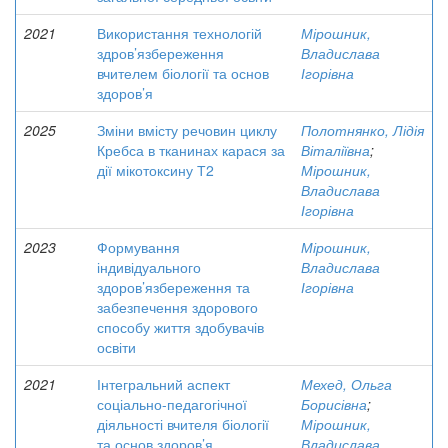
2021
Використання технологій
Мірошник,
здров’язбереження
Владислава
вчителем біології та основ
Ігорівна
здоров’я
2025
Зміни вмісту речовин циклу
Полотнянко, Лідія
Кребса в тканинах карася за
Віталіївна
;
дії мікотоксину Т2
Мірошник,
Владислава
Ігорівна
2023
Формування
Мірошник,
індивідуального
Владислава
здоров’язбереження та
Ігорівна
забезпечення здорового
способу життя здобувачів
освіти
2021
Інтегральний аспект
Мехед, Ольга
соціально-педагогічної
Борисівна
;
діяльності вчителя біології
Мірошник,
та основ здоров’я
Владислава