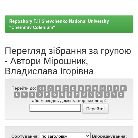
Repository T.H.Shevchenko National University
"Chernihiv Colehium"
Перегляд зібрання за групою
- Автори Мірошник,
Владислава Ігорівна
Перейти до:
0-9
A
B
C
D
E
F
G
H
I
J
K
L
M
N
O
P
Q
R
S
T
U
V
W
X
Y
Z
або ж введіть декілька перших літер:
Сортування:
Впорядкування: