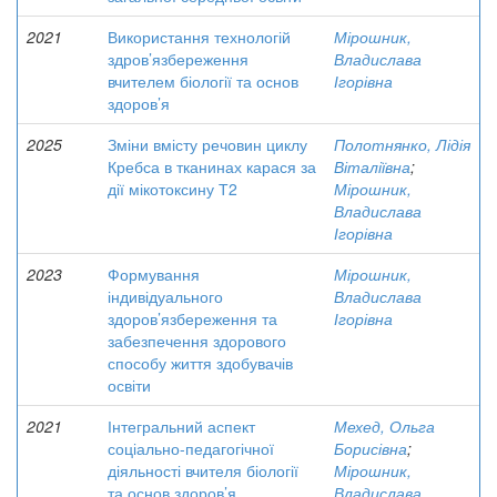
2021
Використання технологій
Мірошник,
здров’язбереження
Владислава
вчителем біології та основ
Ігорівна
здоров’я
2025
Зміни вмісту речовин циклу
Полотнянко, Лідія
Кребса в тканинах карася за
Віталіївна
;
дії мікотоксину Т2
Мірошник,
Владислава
Ігорівна
2023
Формування
Мірошник,
індивідуального
Владислава
здоров’язбереження та
Ігорівна
забезпечення здорового
способу життя здобувачів
освіти
2021
Інтегральний аспект
Мехед, Ольга
соціально-педагогічної
Борисівна
;
діяльності вчителя біології
Мірошник,
та основ здоров’я
Владислава