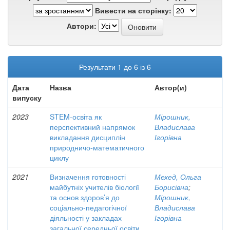
Вивести на сторінку:
Автори:
Результати 1 до 6 із 6
Дата
Назва
Автор(и)
випуску
2023
STEM-освіта як
Мірошник,
перспективний напрямок
Владислава
викладання дисциплін
Ігорівна
природничо-математичного
циклу
2021
Визначення готовності
Мехед, Ольга
майбутніх учителів біології
Борисівна
;
та основ здоров’я до
Мірошник,
соціально-педагогічної
Владислава
діяльності у закладах
Ігорівна
загальної середньої освіти