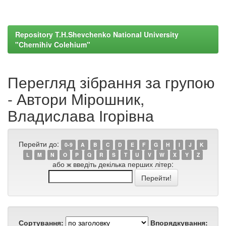
Repository T.H.Shevchenko National University
"Chernihiv Colehium"
Перегляд зібрання за групою
- Автори Мірошник,
Владислава Ігорівна
Перейти до:
0-9
A
B
C
D
E
F
G
H
I
J
K
L
M
N
O
P
Q
R
S
T
U
V
W
X
Y
Z
або ж введіть декілька перших літер:
Сортування:
Впорядкування: