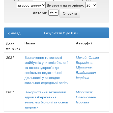
Вивести на сторінку:
Автори:
< назад
Результати 2 до 6 із 6
Дата
Назва
Автор(и)
випуску
2021
Визначення готовності
Мехед, Ольга
майбутніх учителів біології
Борисівна
;
та основ здоров’я до
Мірошник,
соціально-педагогічної
Владислава
діяльності у закладах
Ігорівна
загальної середньої освіти
2021
Використання технологій
Мірошник,
здров’язбереження
Владислава
вчителем біології та основ
Ігорівна
здоров’я