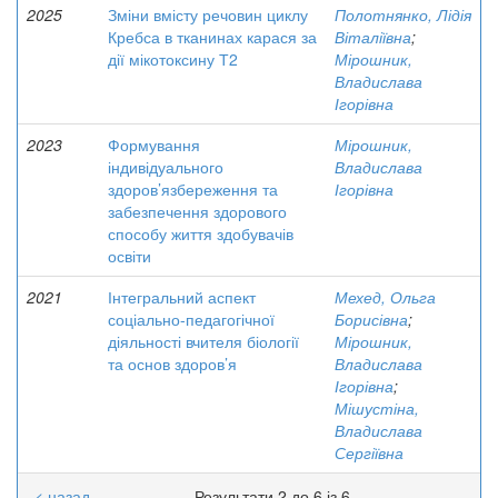
2025
Зміни вмісту речовин циклу
Полотнянко, Лідія
Кребса в тканинах карася за
Віталіївна
;
дії мікотоксину Т2
Мірошник,
Владислава
Ігорівна
2023
Формування
Мірошник,
індивідуального
Владислава
здоров’язбереження та
Ігорівна
забезпечення здорового
способу життя здобувачів
освіти
2021
Інтегральний аспект
Мехед, Ольга
соціально-педагогічної
Борисівна
;
діяльності вчителя біології
Мірошник,
та основ здоров’я
Владислава
Ігорівна
;
Мішустіна,
Владислава
Сергіївна
< назад
Результати 2 до 6 із 6