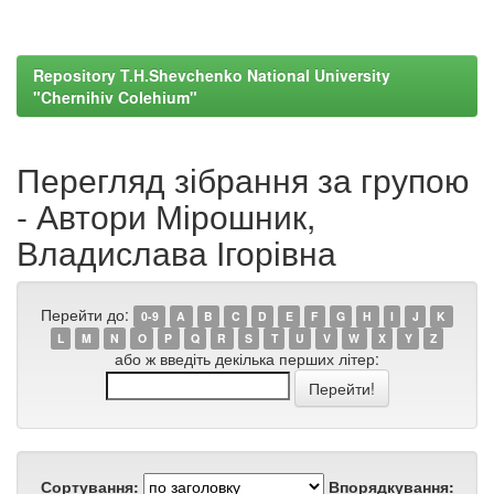
Repository T.H.Shevchenko National University
"Chernihiv Colehium"
Перегляд зібрання за групою
- Автори Мірошник,
Владислава Ігорівна
Перейти до:
0-9
A
B
C
D
E
F
G
H
I
J
K
L
M
N
O
P
Q
R
S
T
U
V
W
X
Y
Z
або ж введіть декілька перших літер:
Сортування:
Впорядкування: