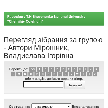
Repository T.H.Shevchenko National University
"Chernihiv Colehium"
Перегляд зібрання за групою
- Автори Мірошник,
Владислава Ігорівна
Перейти до:
0-9
A
B
C
D
E
F
G
H
I
J
K
L
M
N
O
P
Q
R
S
T
U
V
W
X
Y
Z
або ж введіть декілька перших літер:
Сортування:
Впорядкування: