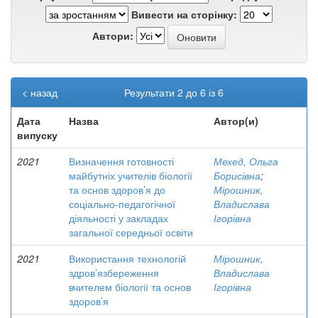
Вивести на сторінку:
Автори:
< назад
Результати 2 до 6 із 6
Дата
Назва
Автор(и)
випуску
2021
Визначення готовності
Мехед, Ольга
майбутніх учителів біології
Борисівна
;
та основ здоров’я до
Мірошник,
соціально-педагогічної
Владислава
діяльності у закладах
Ігорівна
загальної середньої освіти
2021
Використання технологій
Мірошник,
здров’язбереження
Владислава
вчителем біології та основ
Ігорівна
здоров’я