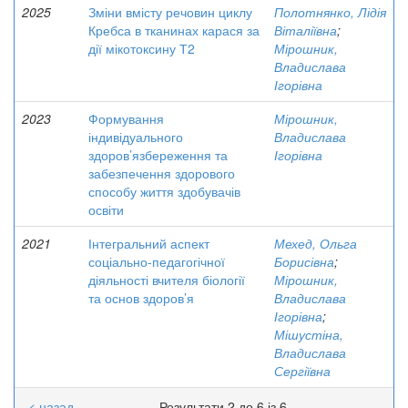
2025
Зміни вмісту речовин циклу
Полотнянко, Лідія
Кребса в тканинах карася за
Віталіївна
;
дії мікотоксину Т2
Мірошник,
Владислава
Ігорівна
2023
Формування
Мірошник,
індивідуального
Владислава
здоров’язбереження та
Ігорівна
забезпечення здорового
способу життя здобувачів
освіти
2021
Інтегральний аспект
Мехед, Ольга
соціально-педагогічної
Борисівна
;
діяльності вчителя біології
Мірошник,
та основ здоров’я
Владислава
Ігорівна
;
Мішустіна,
Владислава
Сергіївна
< назад
Результати 2 до 6 із 6