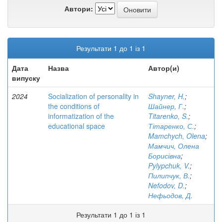
Автори:
Результати 1 до 1 із 1
Дата
Назва
Автор(и)
випуску
2024
Socialization of personality in
Shayner, H.
;
the conditions of
Шайнер, Г.
;
informatization of the
Titarenko, S.
;
educational space
Тітаренко, С.
;
Mamchych, Olena
;
Мамчич, Олена
Борисівна
;
Pylypchuk, V.
;
Пилипчук, В.
;
Nefodov, D.
;
Нефьодов, Д.
Результати 1 до 1 із 1