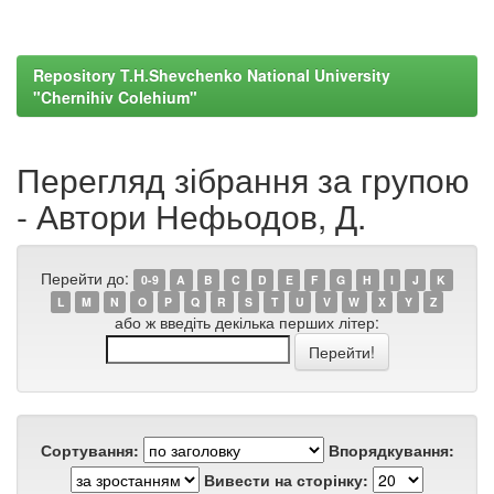
Repository T.H.Shevchenko National University
"Chernihiv Colehium"
Перегляд зібрання за групою
- Автори Нефьодов, Д.
Перейти до:
0-9
A
B
C
D
E
F
G
H
I
J
K
L
M
N
O
P
Q
R
S
T
U
V
W
X
Y
Z
або ж введіть декілька перших літер:
Сортування:
Впорядкування:
Вивести на сторінку: