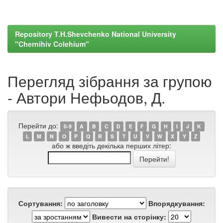
Repository T.H.Shevchenko National University
"Chernihiv Colehium"
Перегляд зібрання за групою
- Автори Нефьодов, Д.
Перейти до:
0-9
A
B
C
D
E
F
G
H
I
J
K
L
M
N
O
P
Q
R
S
T
U
V
W
X
Y
Z
або ж введіть декілька перших літер:
Сортування:
Впорядкування:
Вивести на сторінку: