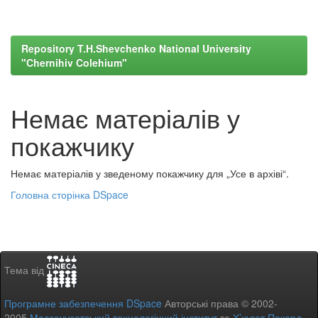
Repository T.H.Shevchenko National University
"Chernihiv Colehium"
Немає матеріалів у
покажчику
Немає матеріалів у зведеному покажчику для „Усе в архіві“.
Головна сторінка DSpace
Тема від
Програмне забезпечення DSpace
Авторські права © 2002-
2005
Массачусетський технологічний інститут
та
Х’юлет Пакард
-