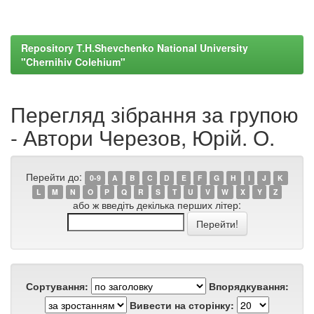
Repository T.H.Shevchenko National University
"Chernihiv Colehium"
Перегляд зібрання за групою
- Автори Черезов, Юрій. О.
Перейти до:
0-9
A
B
C
D
E
F
G
H
I
J
K
L
M
N
O
P
Q
R
S
T
U
V
W
X
Y
Z
або ж введіть декілька перших літер:
Сортування:
Впорядкування:
Вивести на сторінку: