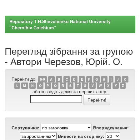
Repository T.H.Shevchenko National University
"Chernihiv Colehium"
Перегляд зібрання за групою
- Автори Черезов, Юрій. О.
Перейти до:
0-9
A
B
C
D
E
F
G
H
I
J
K
L
M
N
O
P
Q
R
S
T
U
V
W
X
Y
Z
або ж введіть декілька перших літер:
Сортування:
Впорядкування:
Вивести на сторінку: