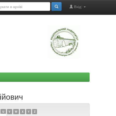
Вхід:
"
ійович
U
V
W
X
Y
Z