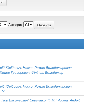
Автори:
рій Юрійович
;
Носко, Роман Володимирович
;
Віктор Григорович
;
Філіпов, Володимир
ч
рій Юрійович
;
Носко, Роман Володимирович
;
. М.
, Ігор Васильович
;
Сергієнко, К. М.
;
Чуста, Андрій