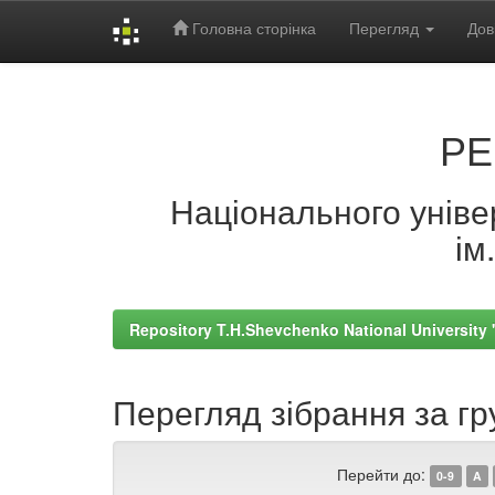
Головна сторінка
Перегляд
Дов
Skip
navigation
РЕ
Національного універ
ім
Repository T.H.Shevchenko National University
Перегляд зібрання за гр
Перейти до:
0-9
A