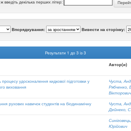
 ж введіть декілька перших літер:
Впорядкування:
Вивести на сторінку:
Результати 1 до 3 із 3
Автор(и)
ь процесу удосконалення кидкової підготовки у
Чуста, Анд
ого виховання
Рябченко, 
Вікторови
ня рухових навичок студентів на біодинамічну
Чуста, Анд
Дейнеко, С
Синіговець
Юрійович