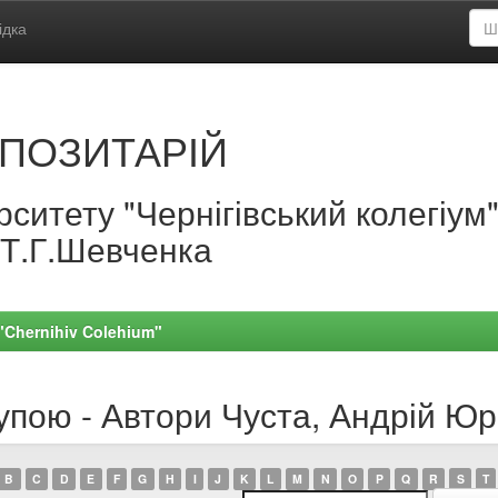
ідка
ПОЗИТАРІЙ
ситету "Чернігівський колегіум
.Т.Г.Шевченка
 "Chernihiv Colehium"
упою - Автори Чуста, Андрій Юр
B
C
D
E
F
G
H
I
J
K
L
M
N
O
P
Q
R
S
T