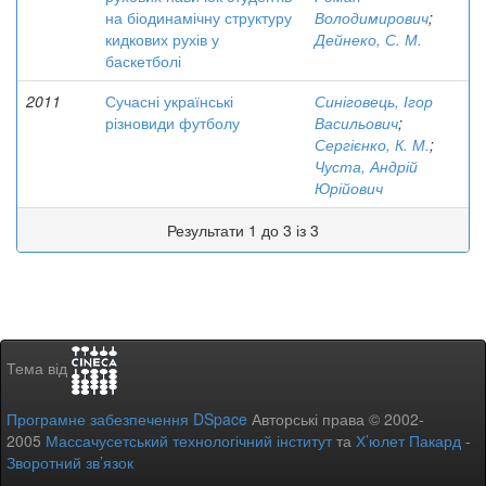
на біодинамічну структуру
Володимирович
;
кидкових рухів у
Дейнеко, С. М.
баскетболі
2011
Сучасні українські
Синіговець, Ігор
різновиди футболу
Васильович
;
Сергієнко, К. М.
;
Чуста, Андрій
Юрійович
Результати 1 до 3 із 3
Тема від
Програмне забезпечення DSpace
Авторські права © 2002-
2005
Массачусетський технологічний інститут
та
Х’юлет Пакард
-
Зворотний зв’язок