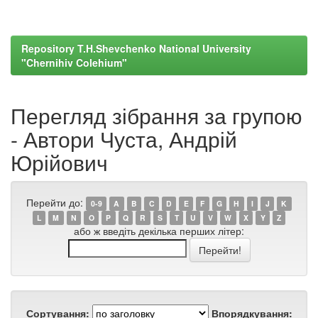
Repository T.H.Shevchenko National University
"Chernihiv Colehium"
Перегляд зібрання за групою
- Автори Чуста, Андрій
Юрійович
Перейти до:
0-9
A
B
C
D
E
F
G
H
I
J
K
L
M
N
O
P
Q
R
S
T
U
V
W
X
Y
Z
або ж введіть декілька перших літер:
Сортування:
Впорядкування: