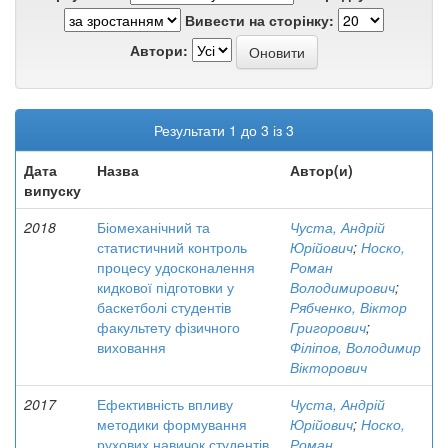
Вивести на сторінку:
Автори:
Результати 1 до 3 із 3
Дата
Назва
Автор(и)
випуску
2018
Біомеханічний та
Чуста, Андрій
статистичний контроль
Юрійович
;
Носко,
процесу удосконалення
Роман
кидкової підготовки у
Володимирович
;
баскетболі студентів
Рябченко, Віктор
факультету фізичного
Григорович
;
виховання
Філіпов, Володимир
Вікторович
2017
Ефективність впливу
Чуста, Андрій
методики формування
Юрійович
;
Носко,
рухових навичок студентів
Роман