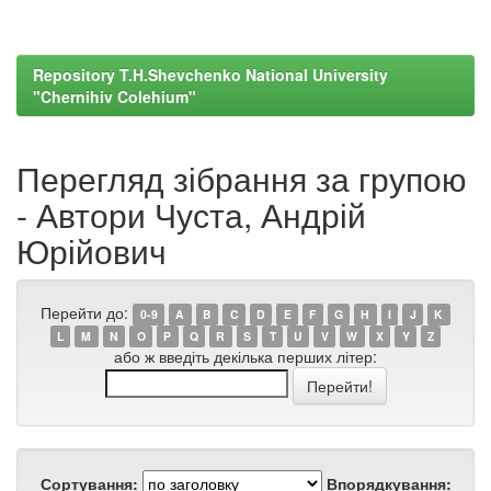
Repository T.H.Shevchenko National University
"Chernihiv Colehium"
Перегляд зібрання за групою
- Автори Чуста, Андрій
Юрійович
Перейти до:
0-9
A
B
C
D
E
F
G
H
I
J
K
L
M
N
O
P
Q
R
S
T
U
V
W
X
Y
Z
або ж введіть декілька перших літер:
Сортування:
Впорядкування: