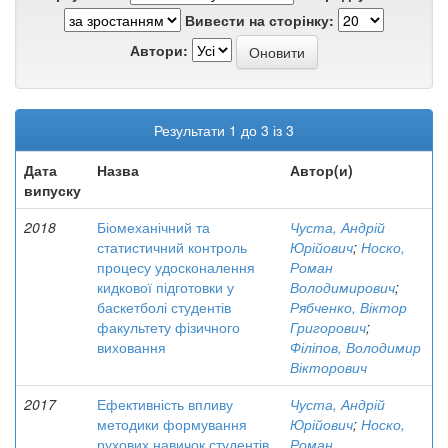
Вивести на сторінку:
Автори:
Результати 1 до 3 із 3
Дата
Назва
Автор(и)
випуску
2018
Біомеханічний та
Чуста, Андрій
статистичний контроль
Юрійович
;
Носко,
процесу удосконалення
Роман
кидкової підготовки у
Володимирович
;
баскетболі студентів
Рябченко, Віктор
факультету фізичного
Григорович
;
виховання
Філіпов, Володимир
Вікторович
2017
Ефективність впливу
Чуста, Андрій
методики формування
Юрійович
;
Носко,
рухових навичок студентів
Роман