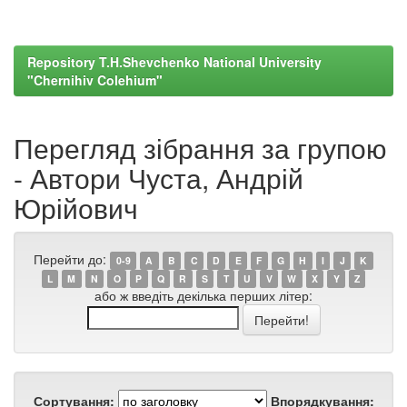
Repository T.H.Shevchenko National University
"Chernihiv Colehium"
Перегляд зібрання за групою
- Автори Чуста, Андрій
Юрійович
Перейти до:
0-9
A
B
C
D
E
F
G
H
I
J
K
L
M
N
O
P
Q
R
S
T
U
V
W
X
Y
Z
або ж введіть декілька перших літер:
Сортування:
Впорядкування: