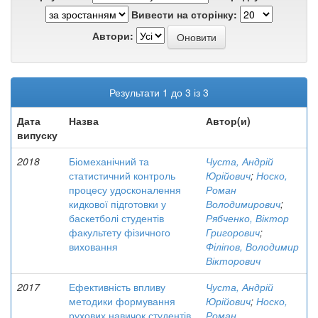
Вивести на сторінку:
Автори:
Результати 1 до 3 із 3
Дата
Назва
Автор(и)
випуску
2018
Біомеханічний та
Чуста, Андрій
статистичний контроль
Юрійович
;
Носко,
процесу удосконалення
Роман
кидкової підготовки у
Володимирович
;
баскетболі студентів
Рябченко, Віктор
факультету фізичного
Григорович
;
виховання
Філіпов, Володимир
Вікторович
2017
Ефективність впливу
Чуста, Андрій
методики формування
Юрійович
;
Носко,
рухових навичок студентів
Роман