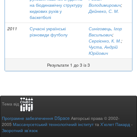
на біодинамічну структуру
Володимирович
;
кидкових рухів у
Дейнеко, С. М.
баскетболі
2011
Сучасні українські
Синіговець, Ігор
різновиди футболу
Васильович
;
Сергієнко, К. М.
;
Чуста, Андрій
Юрійович
Результати 1 до 3 із 3
Тема від
Програмне забезпечення DSpace
Авторські права © 2002-
2005
Массачусетський технологічний інститут
та
Х’юлет Пакард
-
Зворотний зв’язок