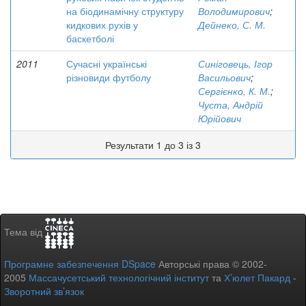
на біодинамічну структуру
Володимирович
;
кидкових рухів у
Дейнеко, С. М.
баскетболі
2011
Сучасні українські
Синіговець, Ігор
різновиди футболу
Васильович
;
Сергієнко, К. М.
;
Чуста, Андрій
Юрійович
Результати 1 до 3 із 3
Тема від
Програмне забезпечення DSpace
Авторські права © 2002-
2005
Массачусетський технологічний інститут
та
Х’юлет Пакард
-
Зворотний зв’язок