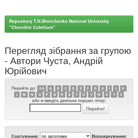
Repository T.H.Shevchenko National University
"Chernihiv Colehium"
Перегляд зібрання за групою
- Автори Чуста, Андрій
Юрійович
Перейти до:
0-9
A
B
C
D
E
F
G
H
I
J
K
L
M
N
O
P
Q
R
S
T
U
V
W
X
Y
Z
або ж введіть декілька перших літер:
Сортування:
Впорядкування: