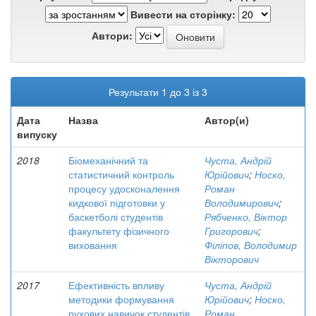
Вивести на сторінку:
Автори:
Результати 1 до 3 із 3
Дата
Назва
Автор(и)
випуску
2018
Біомеханічний та
Чуста, Андрій
статистичний контроль
Юрійович
;
Носко,
процесу удосконалення
Роман
кидкової підготовки у
Володимирович
;
баскетболі студентів
Рябченко, Віктор
факультету фізичного
Григорович
;
виховання
Філіпов, Володимир
Вікторович
2017
Ефективність впливу
Чуста, Андрій
методики формування
Юрійович
;
Носко,
рухових навичок студентів
Роман