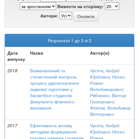
Вивести на сторінку:
Автори:
Результати 1 до 3 із 3
Дата
Назва
Автор(и)
випуску
2018
Біомеханічний та
Чуста, Андрій
статистичний контроль
Юрійович
;
Носко,
процесу удосконалення
Роман
кидкової підготовки у
Володимирович
;
баскетболі студентів
Рябченко, Віктор
факультету фізичного
Григорович
;
виховання
Філіпов, Володимир
Вікторович
2017
Ефективність впливу
Чуста, Андрій
методики формування
Юрійович
;
Носко,
рухових навичок студентів
Роман