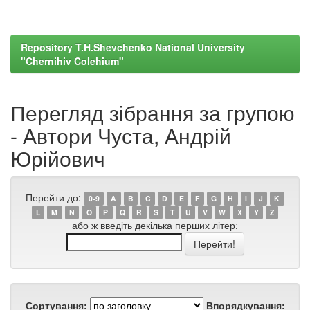
Repository T.H.Shevchenko National University
"Chernihiv Colehium"
Перегляд зібрання за групою
- Автори Чуста, Андрій
Юрійович
Перейти до:
0-9
A
B
C
D
E
F
G
H
I
J
K
L
M
N
O
P
Q
R
S
T
U
V
W
X
Y
Z
або ж введіть декілька перших літер:
Сортування:
Впорядкування: