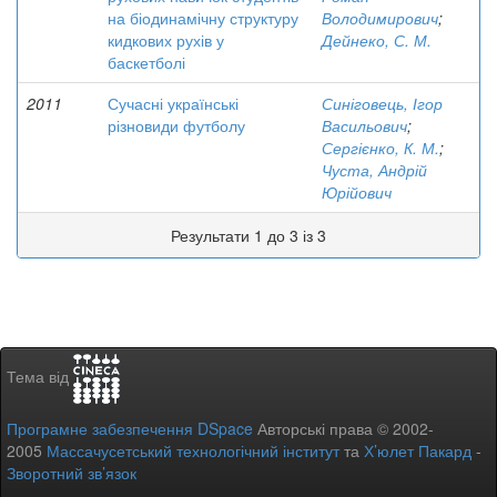
на біодинамічну структуру
Володимирович
;
кидкових рухів у
Дейнеко, С. М.
баскетболі
2011
Сучасні українські
Синіговець, Ігор
різновиди футболу
Васильович
;
Сергієнко, К. М.
;
Чуста, Андрій
Юрійович
Результати 1 до 3 із 3
Тема від
Програмне забезпечення DSpace
Авторські права © 2002-
2005
Массачусетський технологічний інститут
та
Х’юлет Пакард
-
Зворотний зв’язок