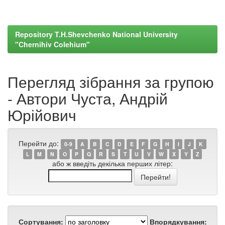
Repository T.H.Shevchenko National University
"Chernihiv Colehium"
Перегляд зібрання за групою
- Автори Чуста, Андрій
Юрійович
Перейти до:
0-9
A
B
C
D
E
F
G
H
I
J
K
L
M
N
O
P
Q
R
S
T
U
V
W
X
Y
Z
або ж введіть декілька перших літер:
Сортування:
Впорядкування: