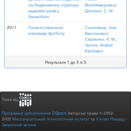
на біодинамічну структуру
Володимирович
;
кидкових рухів у
Дейнеко, С. М.
баскетболі
2011
Сучасні українські
Синіговець, Ігор
різновиди футболу
Васильович
;
Сергієнко, К. М.
;
Чуста, Андрій
Юрійович
Результати 1 до 3 із 3
Тема від
Програмне забезпечення DSpace
Авторські права © 2002-
2005
Массачусетський технологічний інститут
та
Х’юлет Пакард
-
Зворотний зв’язок