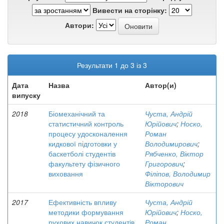
Вивести на сторінку:
Автори:
Результати 1 до 3 із 3
Дата
Назва
Автор(и)
випуску
2018
Біомеханічний та
Чуста, Андрій
статистичний контроль
Юрійович
;
Носко,
процесу удосконалення
Роман
кидкової підготовки у
Володимирович
;
баскетболі студентів
Рябченко, Віктор
факультету фізичного
Григорович
;
виховання
Філіпов, Володимир
Вікторович
2017
Ефективність впливу
Чуста, Андрій
методики формування
Юрійович
;
Носко,
рухових навичок студентів
Роман