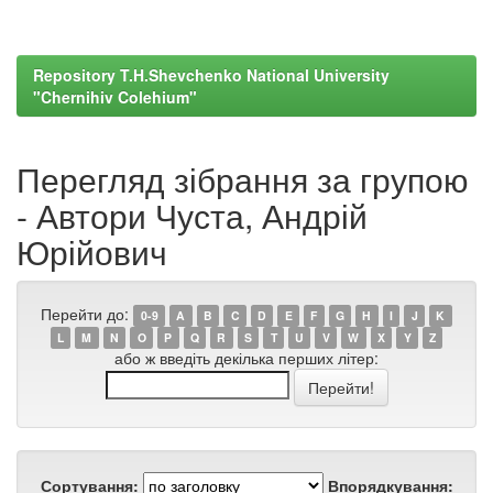
Repository T.H.Shevchenko National University
"Chernihiv Colehium"
Перегляд зібрання за групою
- Автори Чуста, Андрій
Юрійович
Перейти до:
0-9
A
B
C
D
E
F
G
H
I
J
K
L
M
N
O
P
Q
R
S
T
U
V
W
X
Y
Z
або ж введіть декілька перших літер:
Сортування:
Впорядкування: