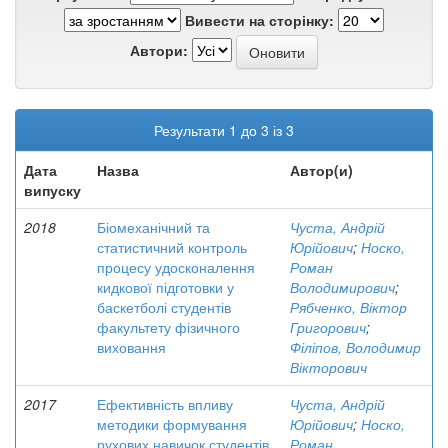
Вивести на сторінку:
Автори:
Результати 1 до 3 із 3
Дата
Назва
Автор(и)
випуску
2018
Біомеханічний та
Чуста, Андрій
статистичний контроль
Юрійович
;
Носко,
процесу удосконалення
Роман
кидкової підготовки у
Володимирович
;
баскетболі студентів
Рябченко, Віктор
факультету фізичного
Григорович
;
виховання
Філіпов, Володимир
Вікторович
2017
Ефективність впливу
Чуста, Андрій
методики формування
Юрійович
;
Носко,
рухових навичок студентів
Роман