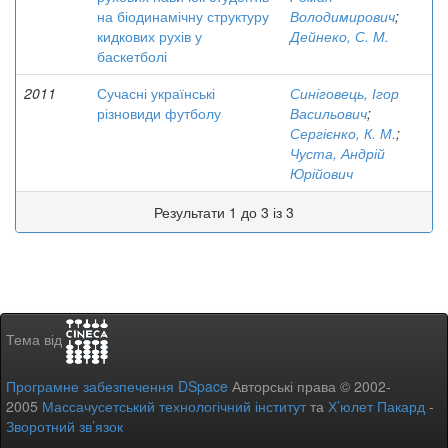
на біодинамічну структуру
Володимирович
;
кидкових рухів у
Дейнеко, С. М.
баскетболі
2011
Сучасні українські
Синіговець, Ігор
різновиди футболу
Васильович
;
Сергієнко, К. М.
;
Чуста, Андрій
Юрійович
Результати 1 до 3 із 3
Тема від
Програмне забезпечення DSpace
Авторські права © 2002-
2005
Массачусетський технологічний інститут
та
Х’юлет Пакард
-
Зворотний зв’язок