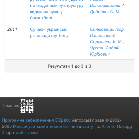
на біодинамічну структуру
Володимирович
;
кидкових рухів у
Дейнеко, С. М.
баскетболі
2011
Сучасні українські
Синіговець, Ігор
різновиди футболу
Васильович
;
Сергієнко, К. М.
;
Чуста, Андрій
Юрійович
Результати 1 до 3 із 3
Тема від
Програмне забезпечення DSpace
Авторські права © 2002-
2005
Массачусетський технологічний інститут
та
Х’юлет Пакард
-
Зворотний зв’язок