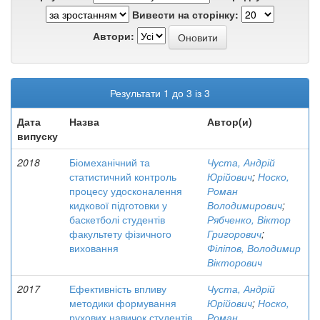
Вивести на сторінку:
Автори:
Результати 1 до 3 із 3
Дата
Назва
Автор(и)
випуску
2018
Біомеханічний та
Чуста, Андрій
статистичний контроль
Юрійович
;
Носко,
процесу удосконалення
Роман
кидкової підготовки у
Володимирович
;
баскетболі студентів
Рябченко, Віктор
факультету фізичного
Григорович
;
виховання
Філіпов, Володимир
Вікторович
2017
Ефективність впливу
Чуста, Андрій
методики формування
Юрійович
;
Носко,
рухових навичок студентів
Роман