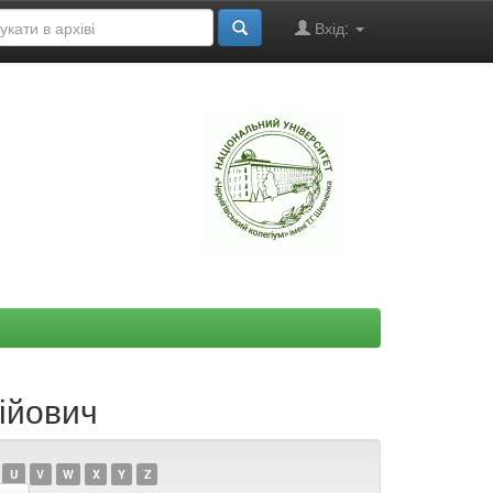
Вхід:
"
ійович
U
V
W
X
Y
Z