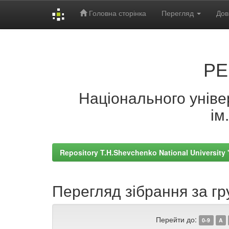
Головна сторінка
Перегляд
Дов
Skip
navigation
РЕ
Національного універ
ім
Repository T.H.Shevchenko National University
Перегляд зібрання за гр
Перейти до:
0-9
A