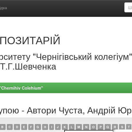
ідка
ПОЗИТАРІЙ
ситету "Чернігівський колегіум
.Т.Г.Шевченка
 "Chernihiv Colehium"
упою - Автори Чуста, Андрій Юр
B
C
D
E
F
G
H
I
J
K
L
M
N
O
P
Q
R
S
T