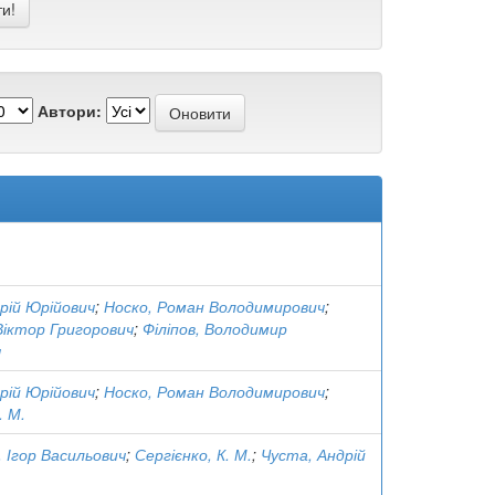
Автори:
рій Юрійович
;
Носко, Роман Володимирович
;
Віктор Григорович
;
Філіпов, Володимир
ч
рій Юрійович
;
Носко, Роман Володимирович
;
. М.
, Ігор Васильович
;
Сергієнко, К. М.
;
Чуста, Андрій