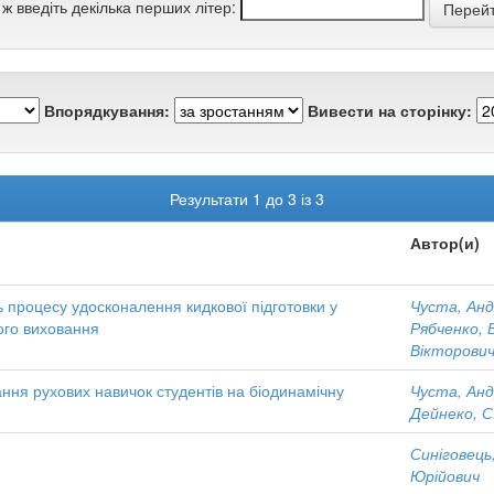
 ж введіть декілька перших літер:
Впорядкування:
Вивести на сторінку:
Результати 1 до 3 із 3
Автор(и)
ь процесу удосконалення кидкової підготовки у
Чуста, Анд
ого виховання
Рябченко, 
Вікторови
ня рухових навичок студентів на біодинамічну
Чуста, Анд
Дейнеко, С
Синіговець
Юрійович