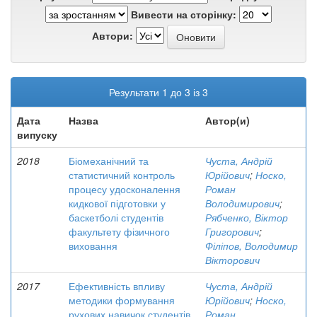
Вивести на сторінку:
Автори:
Результати 1 до 3 із 3
Дата
Назва
Автор(и)
випуску
2018
Біомеханічний та
Чуста, Андрій
статистичний контроль
Юрійович
;
Носко,
процесу удосконалення
Роман
кидкової підготовки у
Володимирович
;
баскетболі студентів
Рябченко, Віктор
факультету фізичного
Григорович
;
виховання
Філіпов, Володимир
Вікторович
2017
Ефективність впливу
Чуста, Андрій
методики формування
Юрійович
;
Носко,
рухових навичок студентів
Роман