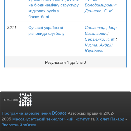
на біодинамічну структуру
Володимирович
;
кидкових рухів у
Дейнеко, С. М.
баскетболі
2011
Сучасні українські
Синіговець, Ігор
різновиди футболу
Васильович
;
Сергієнко, К. М.
;
Чуста, Андрій
Юрійович
Результати 1 до 3 із 3
Тема від
Програмне забезпечення DSpace
Авторські права © 2002-
2005
Массачусетський технологічний інститут
та
Х’юлет Пакард
-
Зворотний зв’язок