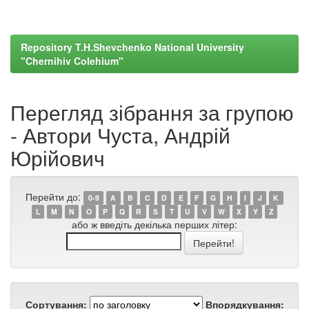
Repository T.H.Shevchenko National University
"Chernihiv Colehium"
Перегляд зібрання за групою
- Автори Чуста, Андрій
Юрійович
Перейти до:
0-9
A
B
C
D
E
F
G
H
I
J
K
L
M
N
O
P
Q
R
S
T
U
V
W
X
Y
Z
або ж введіть декілька перших літер:
Сортування:
Впорядкування: