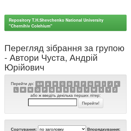
Repository T.H.Shevchenko National University
"Chernihiv Colehium"
Перегляд зібрання за групою
- Автори Чуста, Андрій
Юрійович
Перейти до:
0-9
A
B
C
D
E
F
G
H
I
J
K
L
M
N
O
P
Q
R
S
T
U
V
W
X
Y
Z
або ж введіть декілька перших літер:
Сортування:
Впорядкування: