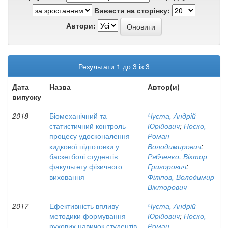
Вивести на сторінку:
Автори:
Результати 1 до 3 із 3
Дата
Назва
Автор(и)
випуску
2018
Біомеханічний та
Чуста, Андрій
статистичний контроль
Юрійович
;
Носко,
процесу удосконалення
Роман
кидкової підготовки у
Володимирович
;
баскетболі студентів
Рябченко, Віктор
факультету фізичного
Григорович
;
виховання
Філіпов, Володимир
Вікторович
2017
Ефективність впливу
Чуста, Андрій
методики формування
Юрійович
;
Носко,
рухових навичок студентів
Роман