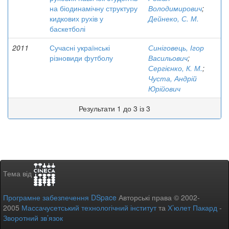
на біодинамічну структуру
Володимирович
;
кидкових рухів у
Дейнеко, С. М.
баскетболі
2011
Сучасні українські
Синіговець, Ігор
різновиди футболу
Васильович
;
Сергієнко, К. М.
;
Чуста, Андрій
Юрійович
Результати 1 до 3 із 3
Тема від
Програмне забезпечення DSpace
Авторські права © 2002-
2005
Массачусетський технологічний інститут
та
Х’юлет Пакард
-
Зворотний зв’язок