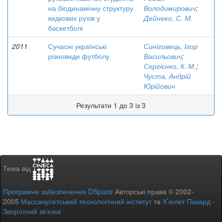
на біодинамічну структуру
Володимирович
;
кидкових рухів у
Дейнеко, С. М.
баскетболі
2011
Сучасні українські
Синіговець, Ігор
різновиди футболу
Васильович
;
Сергієнко, К. М.
;
Чуста, Андрій
Юрійович
Результати 1 до 3 із 3
Тема від
Програмне забезпечення DSpace
Авторські права © 2002-
2005
Массачусетський технологічний інститут
та
Х’юлет Пакард
-
Зворотний зв’язок