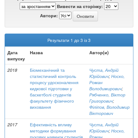
Вивести на сторінку:
Автори:
Результати 1 до 3 із 3
Дата
Назва
Автор(и)
випуску
2018
Біомеханічний та
Чуста, Андрій
статистичний контроль
Юрійович
;
Носко,
процесу удосконалення
Роман
кидкової підготовки у
Володимирович
;
баскетболі студентів
Рябченко, Віктор
факультету фізичного
Григорович
;
виховання
Філіпов, Володимир
Вікторович
2017
Ефективність впливу
Чуста, Андрій
методики формування
Юрійович
;
Носко,
рухових навичок студентів
Роман