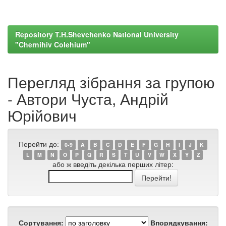
Repository T.H.Shevchenko National University
"Chernihiv Colehium"
Перегляд зібрання за групою
- Автори Чуста, Андрій
Юрійович
Перейти до:
0-9
A
B
C
D
E
F
G
H
I
J
K
L
M
N
O
P
Q
R
S
T
U
V
W
X
Y
Z
або ж введіть декілька перших літер:
Сортування:
Впорядкування: