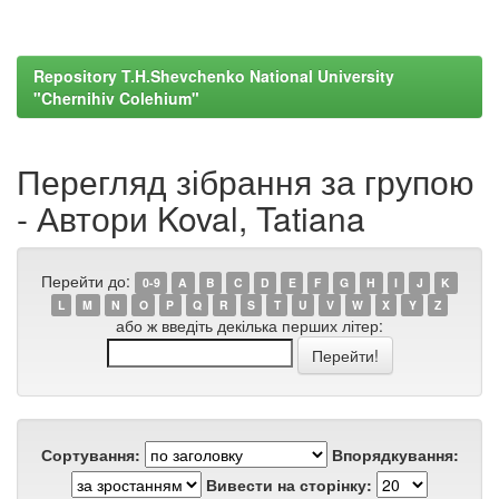
Repository T.H.Shevchenko National University
"Chernihiv Colehium"
Перегляд зібрання за групою
- Автори Koval, Tatiana
Перейти до:
0-9
A
B
C
D
E
F
G
H
I
J
K
L
M
N
O
P
Q
R
S
T
U
V
W
X
Y
Z
або ж введіть декілька перших літер:
Сортування:
Впорядкування:
Вивести на сторінку: