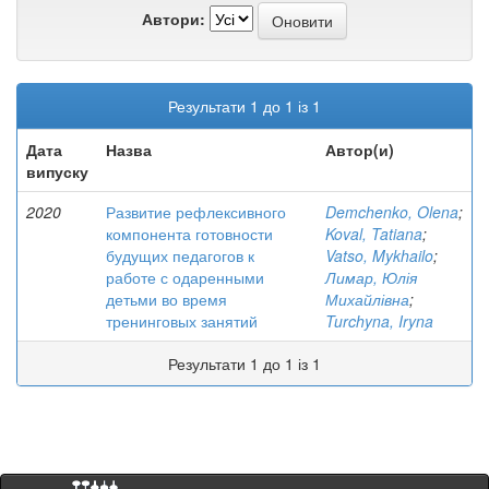
Автори:
Результати 1 до 1 із 1
Дата
Назва
Автор(и)
випуску
2020
Развитие рефлексивного
Demchenko, Olena
;
компонента готовности
Koval, Tatiana
;
будущих педагогов к
Vatso, Mykhailo
;
работе с одаренными
Лимар, Юлія
детьми во время
Михайлівна
;
тренинговых занятий
Turchyna, Iryna
Результати 1 до 1 із 1