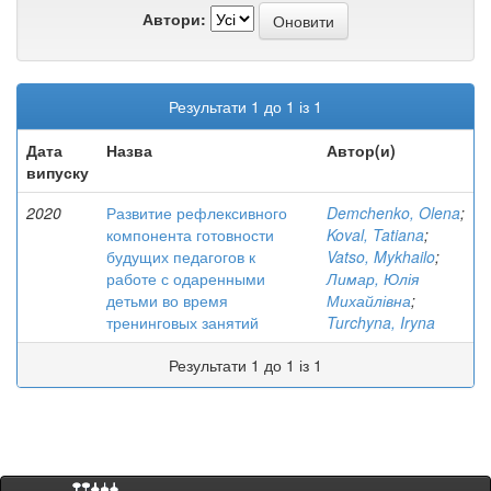
Автори:
Результати 1 до 1 із 1
Дата
Назва
Автор(и)
випуску
2020
Развитие рефлексивного
Demchenko, Olena
;
компонента готовности
Koval, Tatiana
;
будущих педагогов к
Vatso, Mykhailo
;
работе с одаренными
Лимар, Юлія
детьми во время
Михайлівна
;
тренинговых занятий
Turchyna, Iryna
Результати 1 до 1 із 1