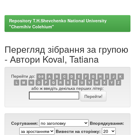
Repository T.H.Shevchenko National University
"Chernihiv Colehium"
Перегляд зібрання за групою
- Автори Koval, Tatiana
Перейти до:
0-9
A
B
C
D
E
F
G
H
I
J
K
L
M
N
O
P
Q
R
S
T
U
V
W
X
Y
Z
або ж введіть декілька перших літер:
Сортування:
Впорядкування:
Вивести на сторінку: