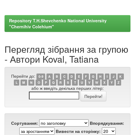
Repository T.H.Shevchenko National University
"Chernihiv Colehium"
Перегляд зібрання за групою
- Автори Koval, Tatiana
Перейти до:
0-9
A
B
C
D
E
F
G
H
I
J
K
L
M
N
O
P
Q
R
S
T
U
V
W
X
Y
Z
або ж введіть декілька перших літер:
Сортування:
Впорядкування:
Вивести на сторінку: