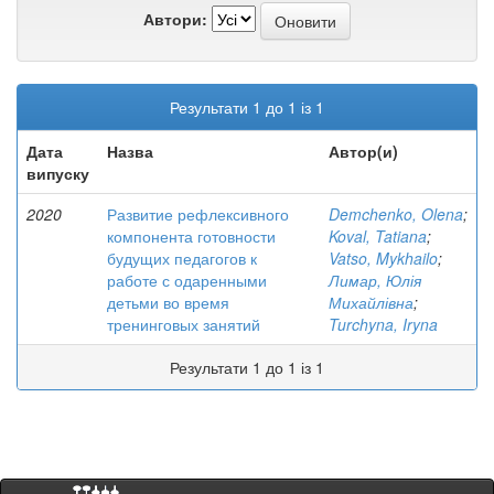
Автори:
Результати 1 до 1 із 1
Дата
Назва
Автор(и)
випуску
2020
Развитие рефлексивного
Demchenko, Olena
;
компонента готовности
Koval, Tatiana
;
будущих педагогов к
Vatso, Mykhailo
;
работе с одаренными
Лимар, Юлія
детьми во время
Михайлівна
;
тренинговых занятий
Turchyna, Iryna
Результати 1 до 1 із 1