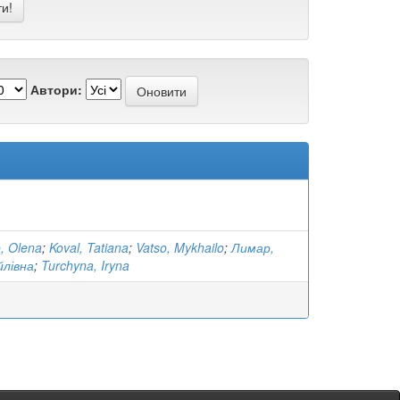
Автори:
, Olena
;
Koval, Tatiana
;
Vatso, Mykhailo
;
Лимар,
йлівна
;
Turchyna, Iryna