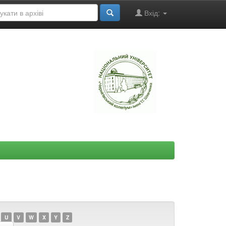
Вхід:
"
U
V
W
X
Y
Z