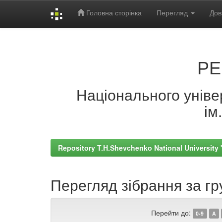
Головна сторінка
Перегляд
Дов
Skip
navigation
РЕ
Національного універ
ім
Repository T.H.Shevchenko National University
Перегляд зібрання за гру
Перейти до:
0-9
A