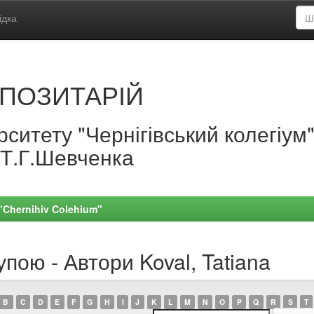
ідка
ПОЗИТАРІЙ
ситету "Чернігівський колегіум
.Т.Г.Шевченка
 "Chernihiv Colehium"
пою - Автори Koval, Tatiana
B
C
D
E
F
G
H
I
J
K
L
M
N
O
P
Q
R
S
T