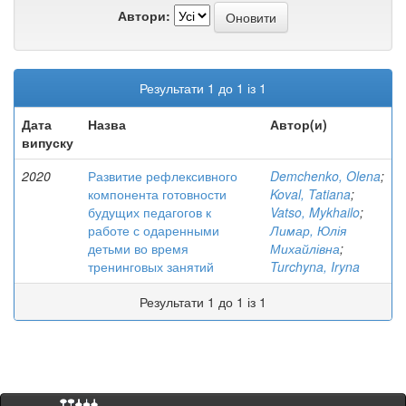
Автори:
Результати 1 до 1 із 1
Дата
Назва
Автор(и)
випуску
2020
Развитие рефлексивного
Demchenko, Olena
;
компонента готовности
Koval, Tatiana
;
будущих педагогов к
Vatso, Mykhailo
;
работе с одаренными
Лимар, Юлія
детьми во время
Михайлівна
;
тренинговых занятий
Turchyna, Iryna
Результати 1 до 1 із 1