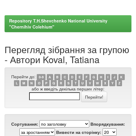
Repository T.H.Shevchenko National University
"Chernihiv Colehium"
Перегляд зібрання за групою
- Автори Koval, Tatiana
Перейти до:
0-9
A
B
C
D
E
F
G
H
I
J
K
L
M
N
O
P
Q
R
S
T
U
V
W
X
Y
Z
або ж введіть декілька перших літер:
Сортування:
Впорядкування:
Вивести на сторінку: