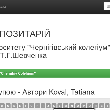
ідка
ПОЗИТАРІЙ
ситету "Чернігівський колегіум
.Т.Г.Шевченка
 "Chernihiv Colehium"
пою - Автори Koval, Tatiana
B
C
D
E
F
G
H
I
J
K
L
M
N
O
P
Q
R
S
T