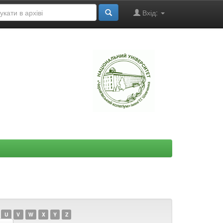
Вхід:
"
U
V
W
X
Y
Z