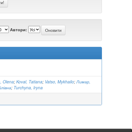
Автори:
, Olena
;
Koval, Tatiana
;
Vatso, Mykhailo
;
Лимар,
йлівна
;
Turchyna, Iryna