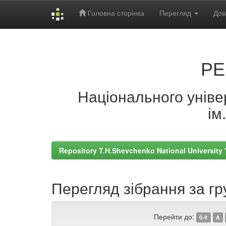
Головна сторінка
Перегляд
Дов
Skip
navigation
РЕ
Національного універ
ім
Repository T.H.Shevchenko National University
Перегляд зібрання за гру
Перейти до:
0-9
A