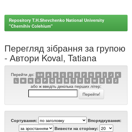
Repository T.H.Shevchenko National University
"Chernihiv Colehium"
Перегляд зібрання за групою
- Автори Koval, Tatiana
Перейти до:
0-9
A
B
C
D
E
F
G
H
I
J
K
L
M
N
O
P
Q
R
S
T
U
V
W
X
Y
Z
або ж введіть декілька перших літер:
Сортування:
Впорядкування:
Вивести на сторінку: