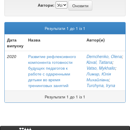
Автори:
Результати 1 до 1 із 1
Дата
Назва
Автор(и)
випуску
2020
Развитие рефлексивного
Demchenko, Olena
;
компонента готовности
Koval, Tatiana
;
будущих педагогов к
Vatso, Mykhailo
;
работе с одаренными
Лимар, Юлія
детьми во время
Михайлівна
;
тренинговых занятий
Turchyna, Iryna
Результати 1 до 1 із 1