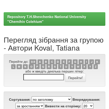
Repository T.H.Shevchenko National University
"Chernihiv Colehium"
Перегляд зібрання за групою
- Автори Koval, Tatiana
Перейти до:
0-9
A
B
C
D
E
F
G
H
I
J
K
L
M
N
O
P
Q
R
S
T
U
V
W
X
Y
Z
або ж введіть декілька перших літер:
Сортування:
Впорядкування:
Вивести на сторінку: