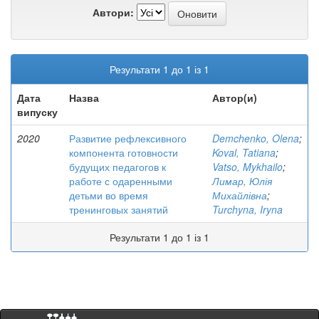
Автори:
Результати 1 до 1 із 1
Дата
Назва
Автор(и)
випуску
2020
Развитие рефлексивного
Demchenko, Olena
;
компонента готовности
Koval, Tatiana
;
будущих педагогов к
Vatso, Mykhailo
;
работе с одаренными
Лимар, Юлія
детьми во время
Михайлівна
;
тренинговых занятий
Turchyna, Iryna
Результати 1 до 1 із 1