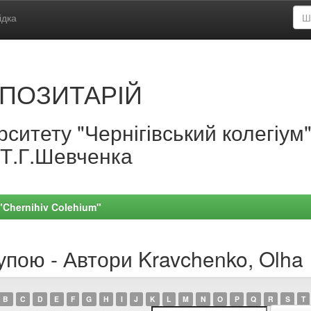
ідка
ПОЗИТАРІЙ
ситету "Чернігівський колегіум
.Т.Г.Шевченка
 "Chernihiv Colehium"
упою - Автори Kravchenko, Olha
B
C
D
E
F
G
H
I
J
K
L
M
N
O
P
Q
R
S
T