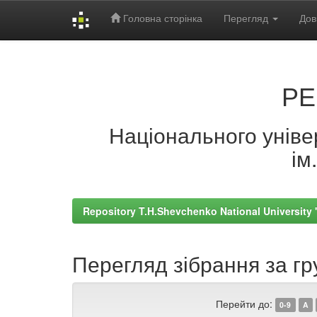
Головна сторінка
Перегляд
Дов
Skip
navigation
РЕ
Національного універ
ім
Repository T.H.Shevchenko National University
Перегляд зібрання за гр
Перейти до:
0-9
A