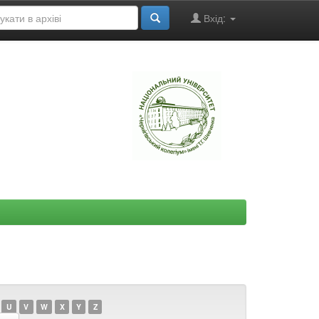
Вхід:
"
U
V
W
X
Y
Z