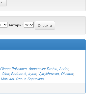
Автори:
 Olena
;
Poliakova, Anastasiia
;
Drobin, Andrii
;
, Olha
;
Bodnaruk, Iryna
;
Vytrykhovska, Oksana
;
;
Мамчич, Олена Борисівна