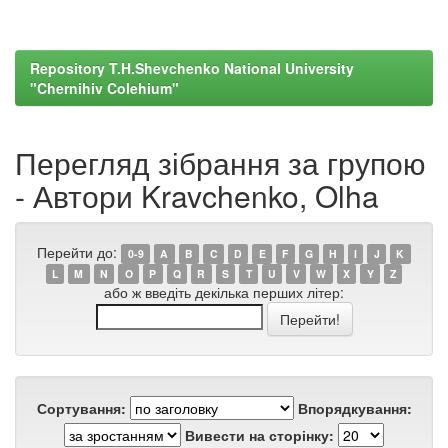
Repository T.H.Shevchenko National University
"Chernihiv Colehium"
Перегляд зібрання за групою
- Автори Kravchenko, Olha
Перейти до:
0-9
A
B
C
D
E
F
G
H
I
J
K
L
M
N
O
P
Q
R
S
T
U
V
W
X
Y
Z
або ж введіть декілька перших літер:
Сортування:
Впорядкування:
Вивести на сторінку: