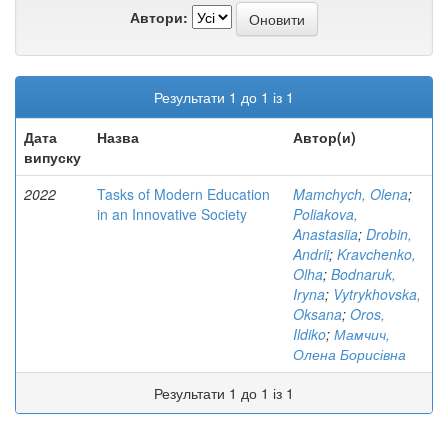
Автори:
Результати 1 до 1 із 1
Дата
Назва
Автор(и)
випуску
2022
Tasks of Modern Education
Mamchych, Olena
;
in an Innovative Society
Poliakova,
Anastasiia
;
Drobin,
Andrii
;
Kravchenko,
Olha
;
Bodnaruk,
Iryna
;
Vytrykhovska,
Oksana
;
Oros,
Ildiko
;
Мамчич,
Олена Борисівна
Результати 1 до 1 із 1