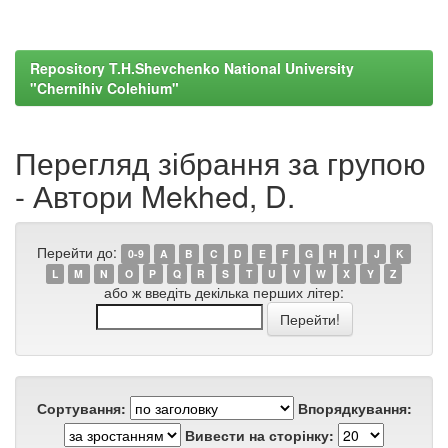
Repository T.H.Shevchenko National University
"Chernihiv Colehium"
Перегляд зібрання за групою
- Автори Mekhed, D.
Перейти до:
0-9
A
B
C
D
E
F
G
H
I
J
K
L
M
N
O
P
Q
R
S
T
U
V
W
X
Y
Z
або ж введіть декілька перших літер:
Сортування:
Впорядкування:
Вивести на сторінку: