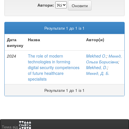
Автори:
Результати 1 до 1 із 1
Дата
Назва
Автор(и)
випуску
2024
The role of modern
Mekhed O.
;
Мехед,
technologies in forming
Ольга Борисівна
;
digital security competences
Mekhed, D.
;
of future healthcare
Мехед, Д. Б.
specialists
Результати 1 до 1 із 1
Тема від