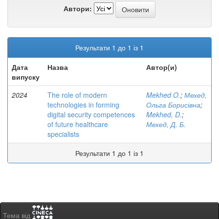
Автори:
Результати 1 до 1 із 1
Дата
Назва
Автор(и)
випуску
2024
The role of modern
Mekhed O.
;
Мехед,
technologies in forming
Ольга Борисівна
;
digital security competences
Mekhed, D.
;
of future healthcare
Мехед, Д. Б.
specialists
Результати 1 до 1 із 1
Тема від