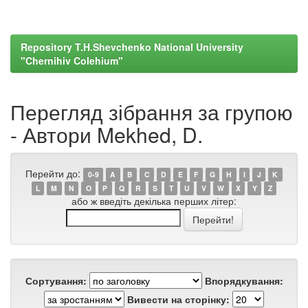
Repository T.H.Shevchenko National University
"Chernihiv Colehium"
Перегляд зібрання за групою
- Автори Mekhed, D.
Перейти до:
0-9
A
B
C
D
E
F
G
H
I
J
K
L
M
N
O
P
Q
R
S
T
U
V
W
X
Y
Z
або ж введіть декілька перших літер:
Сортування:
Впорядкування:
Вивести на сторінку: