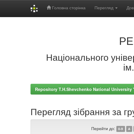
Головна сторінка
Перегляд
Дов
Skip
navigation
РЕ
Національного універ
ім
Repository T.H.Shevchenko National University
Перегляд зібрання за гр
Перейти до:
0-9
A