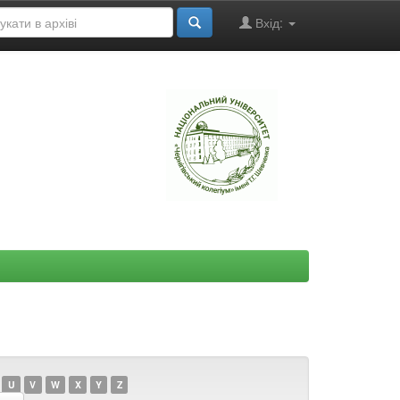
Вхід:
"
U
V
W
X
Y
Z