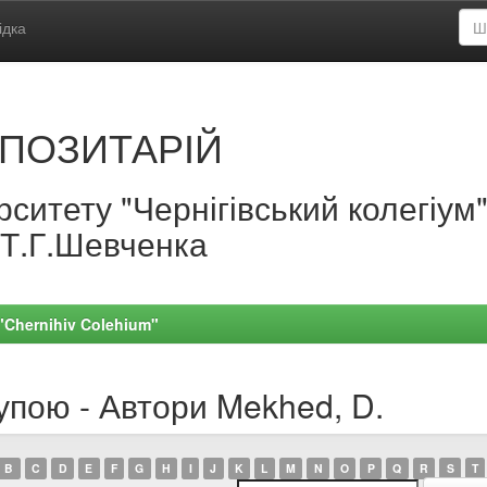
ідка
ПОЗИТАРІЙ
ситету "Чернігівський колегіум
.Т.Г.Шевченка
 "Chernihiv Colehium"
упою - Автори Mekhed, D.
B
C
D
E
F
G
H
I
J
K
L
M
N
O
P
Q
R
S
T