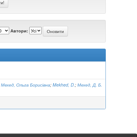
Автори:
;
Мехед, Ольга Борисівна
;
Mekhed, D.
;
Мехед, Д. Б.