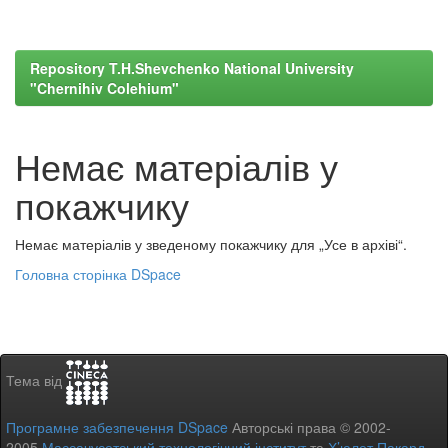
Repository T.H.Shevchenko National University
"Chernihiv Colehium"
Немає матеріалів у
покажчику
Немає матеріалів у зведеному покажчику для „Усе в архіві“.
Головна сторінка DSpace
Тема від
Програмне забезпечення DSpace
Авторські права © 2002-
2005
Массачусетський технологічний інститут
та
Х’юлет Пакард
-